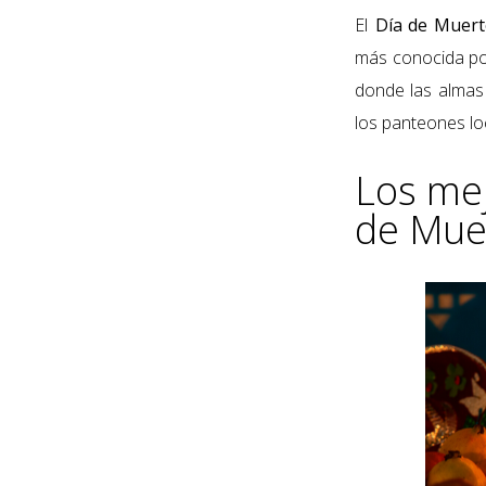
El
Día de Muer
más conocida po
donde las almas v
los panteones lo
Los mej
de Mue