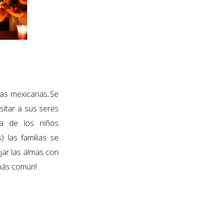
lias mexicanas
.
Se
sitar a sus seres
ía de los niños
) las familias se
jar las almas con
más común! .