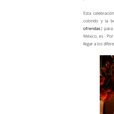
Esta celebraci
colorido y la b
ofrendas
) para
México, es Por 
llegar a los difer