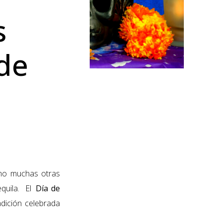
s
 de
omo muchas otras
equila. El
Día de
adición celebrada