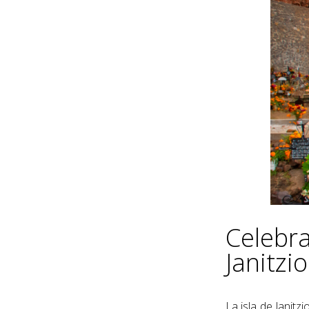
Celebra
Janitzio
La isla de Janitz