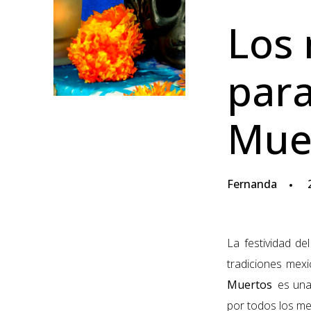
Los 
para
Mue
Fernanda
2
La festividad d
tradiciones mex
Muertos
es una
por todos los m