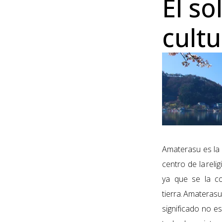
El so
cult
Amaterasu es la d
centro de la
reli
ya que se la co
tierra. Amaterasu
significado no e