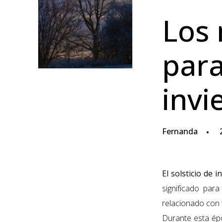
Los 
para
invi
Fernanda
2
El solsticio de i
significado para
relacionado con 
Durante esta épo