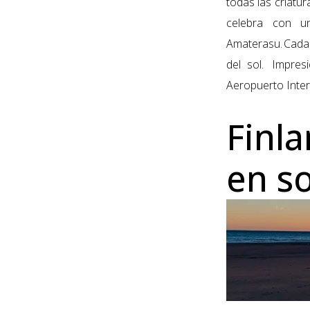
todas las criatur
celebra con u
Amaterasu. Cada
del sol.
Impres
Aeropuerto Inter
Finl
en so