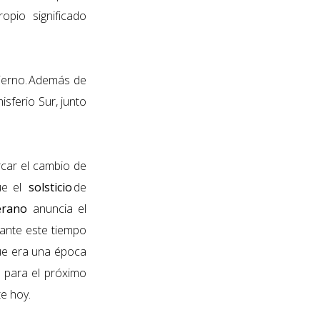
pio significado
ierno. Además de
sferio Sur, junto
car el cambio de
que el
solsticio
de
erano
anuncia el
ante este tiempo
ue era una época
á para el próximo
e hoy.