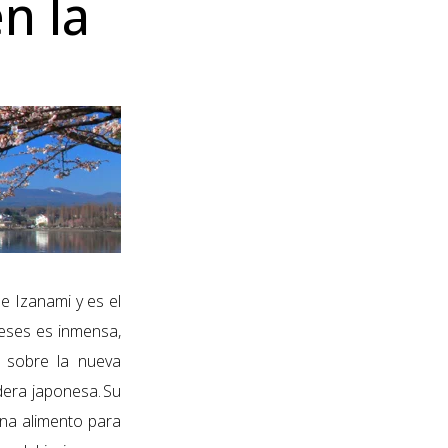
en la
 e Izanami y es el
neses es inmensa,
s sobre la nueva
ndera japonesa. Su
ona alimento para