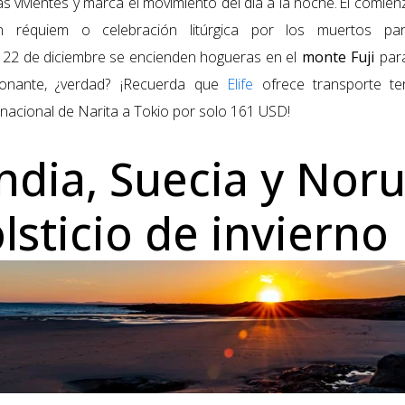
as vivientes y marca el movimiento del día a la noche. El comien
n réquiem o celebración litúrgica por los muertos pa
 22 de diciembre se encienden hogueras en el
monte Fuji
para
ionante, ¿verdad? ¡Recuerda que
Elife
ofrece transporte te
nacional de Narita a Tokio por solo 161 USD!
andia, Suecia y Nor
lsticio de invierno