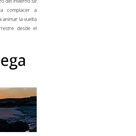
zo del invierno se
ra complacer a
 animar la vuelta
rrestre desde el
uega