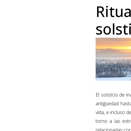
Ritua
solst
El solsticio
de in
antigüedad hasta
vida, e incluso 
torno a las estr
relacionadas con