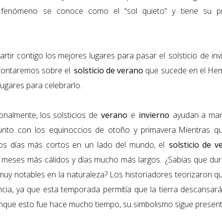
 fenómeno se conoce como el “sol quieto” y tiene su pro
ir contigo los mejores lugares para pasar el solsticio
de inv
 contaremos sobre el
solsticio de verano
que sucede en el Hemi
lugares para celebrarlo.
onalmente, los solsticios de
verano
e
invierno
ayudan a mar
junto con los equinoccios de otoño y primavera. Mientras 
los días más cortos en un lado del mundo, el
solsticio de v
 meses más cálidos y días mucho más largos. ¿Sabías que dur
uy notables en la naturaleza?
Los historiadores teorizaron q
cia, ya que esta temporada permitía que la tierra descansar
Aunque esto fue hace mucho tiempo, su simbolismo sigue present