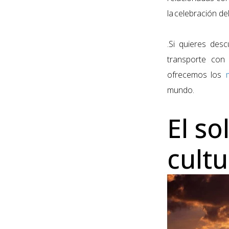
la
celebración del
.Si quieres des
transporte con 
ofrecemos los
mundo.
El so
cult