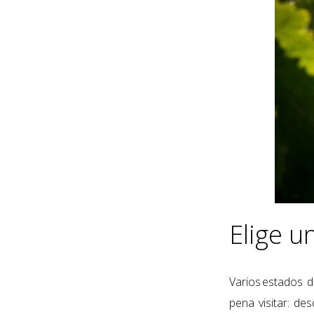
Elige u
V
arios
estados d
pena visitar: de