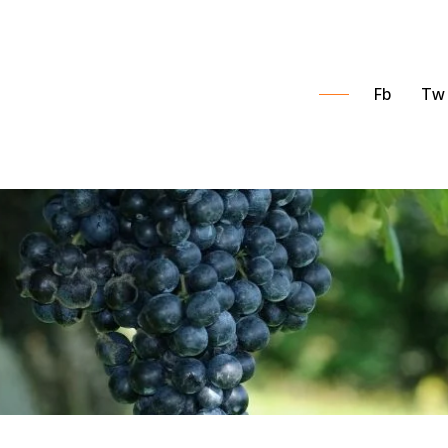
Fb
Tw