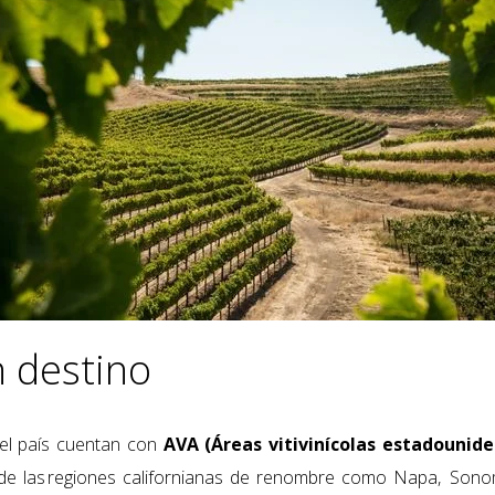
n destino
el país cuentan con
AVA (Áreas vitivinícolas estadounide
sde las
regiones californianas de renombre como
Napa,
Sono