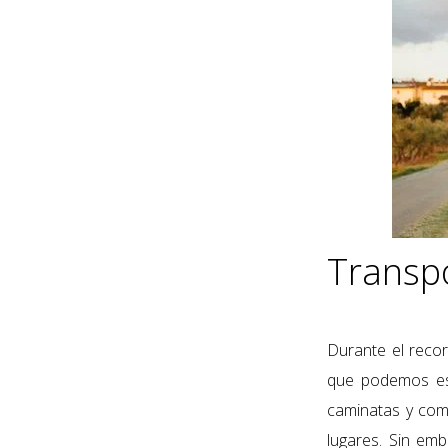
Transpo
D
urante el reco
que podemos est
caminatas y comi
lugares. Sin emb