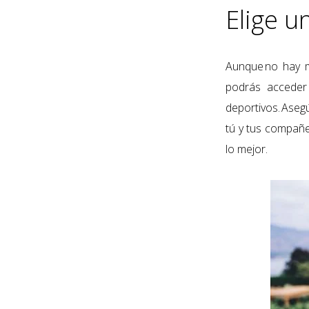
Elige u
Aunque
no hay 
podrás acceder 
deportivos. Aseg
tú y tus compañe
lo mejor.